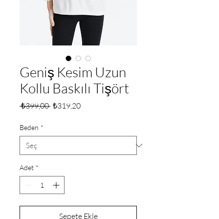
Geniş Kesim Uzun
Kollu Baskılı Tişört
Normal
İndirimli
 ₺399,00 
₺319,20
Fiyat
Fiyat
Beden
*
Adet
*
Sepete Ekle