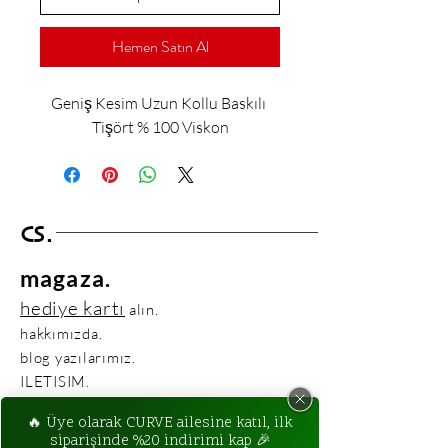
Hemen Satın Al
Geniş Kesim Uzun Kollu Baskılı 
Tişört % 100 Viskon
CS.
magaza.
hediye kartı
alın.
hakkımızda.
blog yazılarımız.
ILETISIM.
ILETISIM BILGILERIMIZ:
crvstdio@gmail.com