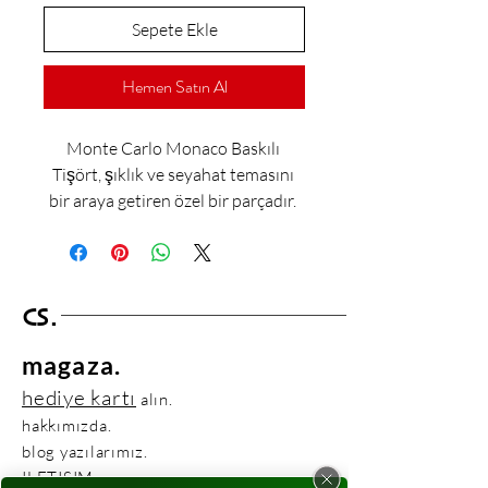
Sepete Ekle
Hemen Satın Al
Monte Carlo Monaco Baskılı 
Tişört, şıklık ve seyahat temasını 
bir araya getiren özel bir parçadır. 
Bu tişört, farklı bir tarz arayanların 
gardırobuna renk katacak ve gezi 
ruhunu yansıtacak bir 
seçenektir.Tişörtün üzerinde yer 
CS.
alan Monte Carlo Monaco baskısı, 
lüks ve zarif bir atmosferi temsil 
magaza.
eder. Bu ünlü Avrupa şehrinin 
hediye kartı
alın.
simgesel detayları, tişörte özgün 
hakkımızda.
bir karakter kazandırır.Yumuşak ve 
blog yazılarımız.
konforlu kumaşı sayesinde, tişörtü 
ILETISIM.