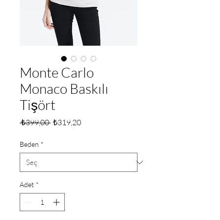
Monte Carlo
Monaco Baskılı
Tişört
Normal
İndirimli
 ₺399,00 
₺319,20
Fiyat
Fiyat
Beden
*
Adet
*