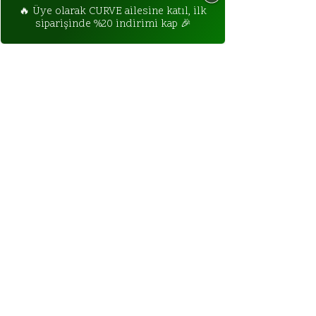
hem günlük giyimde hem de rahat 
ILETISIM BILGILERIMIZ:
aktivitelerde rahatlıkla 
Ara (148)
WhatsApp
E-mail
kullanabilirsiniz. Kumaş içeriği 
crvstdio@gmail.com
95% viskon 5% elastandır.
sancaktepe, istanbul
Turkiye
tel no/whatsApp: yakında.
sık sorulan sorular.
Teslimat & Iade Politikaları
Gizlilik Sözlesmesi
Mesafeli Satıs Sözlesmesi
özel indirimleri takip edecekseniz,
kaydol.