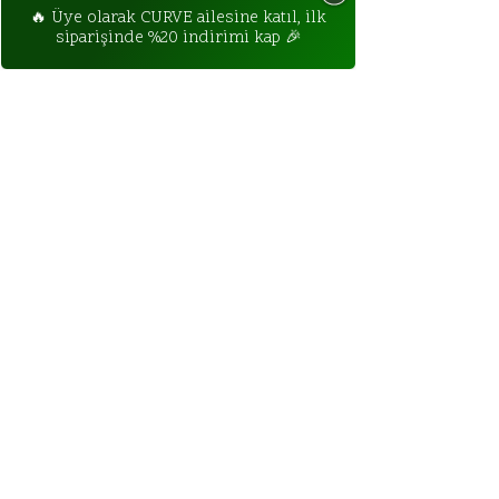
ILETISIM BILGILERIMIZ:
Ara (148)
WhatsApp
E-mail
crvstdio@gmail.com
sancaktepe, istanbul
Turkiye
tel no/whatsApp: yakında.
sık sorulan sorular.
Teslimat & Iade Politikaları
Gizlilik Sözlesmesi
Mesafeli Satıs Sözlesmesi
özel indirimleri takip edecekseniz,
kaydol.