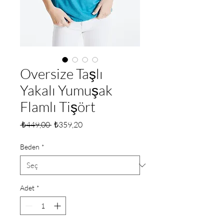
Oversize Taşlı
Yakalı Yumuşak
Flamlı Tişört
Normal
İndirimli
 ₺449,00 
₺359,20
Fiyat
Fiyat
Beden
*
Adet
*