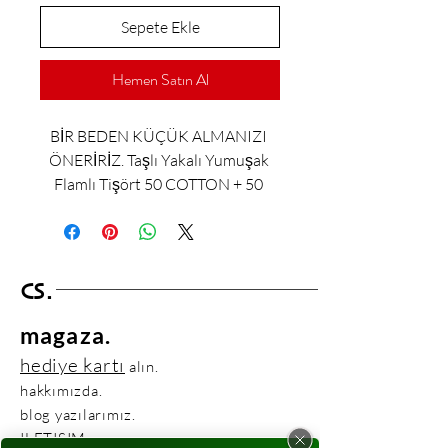
Sepete Ekle
Hemen Satın Al
BİR BEDEN KÜÇÜK ALMANIZI 
ÖNERİRİZ. Taşlı Yakalı Yumuşak 
Flamlı Tişört 50 COTTON + 50 
MODAL
CS.
magaza.
hediye kartı
alın.
hakkımızda.
blog yazılarımız.
ILETISIM.