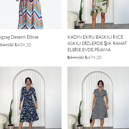
Hızlı Bakış
Hızlı Bakış
igzag Desenli Elbise
KADIN EKRU BASKILI İNCE
ASKILI DİZLERDE ŞIK RAHAT
ormal Fiyat
İndirimli Fiyat
549,00
₺439,20
ELBİSE,EVDE,PİJAMA
Normal Fiyat
İndirimli Fiyat
₺599,00
₺479,20