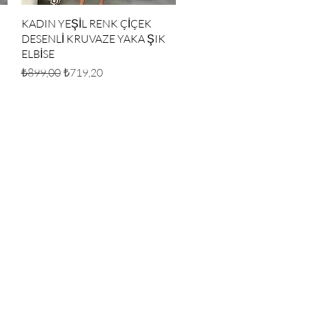
Hızlı Bakış
KADIN YEŞİL RENK ÇİÇEK
DESENLİ KRUVAZE YAKA ŞIK
ELBİSE
Normal Fiyat
İndirimli Fiyat
₺899,00
₺719,20