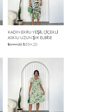
Hızlı Bakış
KADIN EKRU YEŞİL ÇİÇEKLİ
ASKILI UZUN ŞIK ELBİSE
Normal Fiyat
İndirimli Fiyat
₺699,00
₺559,20