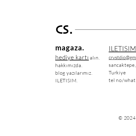
CS.
magaza.
ILETISIM
hediye kartı
crvstdio@gm
alın.
sancaktepe,
hakkımızda.
Turkiye
blog yazılarımız.
tel no/what
ILETISIM.
© 2024