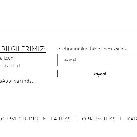
 BILGILERIMIZ:
özel indirimleri takip edecekseniz,
ail.com
 istanbul
kaydol.
sApp: yakında.
 CURVE STUDIO - NILFA TEKSTIL - ORKUM TEKSTIL - KA