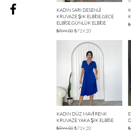
Hızlı Bakış
KADIN SARI DESENLİ
K
KRUVAZE ŞIK ELBİSE,GECE
K
ELBİSE,GÜNLÜK ELBİSE
N
₺
Normal Fiyat
İndirimli Fiyat
₺899,00
₺719,20
Hızlı Bakış
KADIN DÜZ MAVİ RENK
E
KRUVAZE YAKA ŞIK ELBİSE
D
Normal Fiyat
İndirimli Fiyat
N
₺899,00
₺719,20
₺