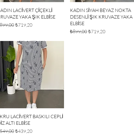
Hızlı Bakış
Hızlı Bakış
ADIN LACİVERT ÇİÇEKLİ
KADIN SİYAH BEYAZ NOKTA
RUVAZE YAKA ŞIK ELBİSE
DESENLİ ŞIK KRUVAZE YAKA
ELBİSE
ormal Fiyat
İndirimli Fiyat
899,00
₺719,20
Normal Fiyat
İndirimli Fiyat
₺899,00
₺719,20
Hızlı Bakış
KRU LACİVERT BASKILI CEPLİ
İZ ALTI ELBİSE
ormal Fiyat
İndirimli Fiyat
549,00
₺439,20