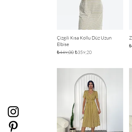
Hızlı Bakış
Çizgili Kısa Kollu Düz Uzun
Z
Elbise
N
₺
Normal Fiyat
İndirimli Fiyat
₺449,00
₺359,20