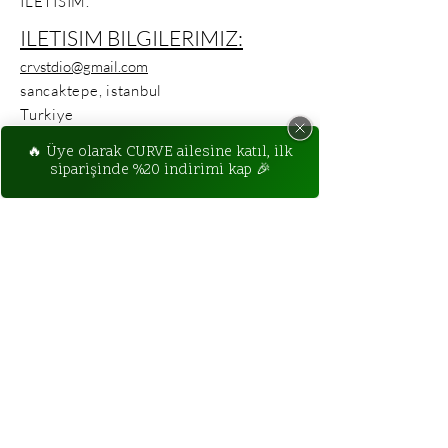
ILETISIM.
ILETISIM BILGILERIMIZ:
crvstdio@gmail.com
sancaktepe, istanbul
Turkiye
tel no/whatsApp: yakında.
sık sorulan sorular.
Ara (148)
WhatsApp
E-mail
Teslimat & Iade Politikaları
Gizlilik Sözlesmesi
Mesafeli Satıs Sözlesmesi
özel indirimleri takip edecekseniz,
kaydol.