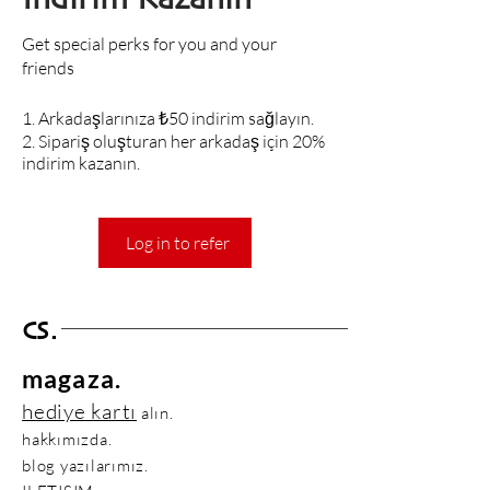
İndirim Kazanın
Get special perks for you and your
friends
Arkadaşlarınıza ₺50 indirim sağlayın.
Sipariş oluşturan her arkadaş için 20%
indirim kazanın.
Log in to refer
CS.
magaza.
hediye kartı
alın.
hakkımızda.
blog yazılarımız.