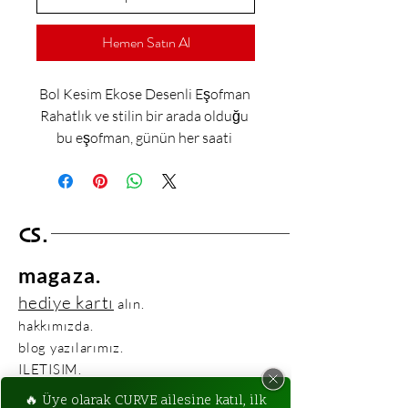
Hemen Satın Al
Bol Kesim Ekose Desenli Eşofman 
Rahatlık ve stilin bir arada olduğu 
bu eşofman, günün her saati 
giyebileceğiniz bir parça haline 
gelecek. Likralı yumuşak bir 
kumaşa sahip olan ürün, sıcak 
havalarda serin, soğuk havalarda 
CS.
sizi sıcak tutacak. Esnek yapısı 
sayesinde hareket kabiliyetinizi 
magaza.
kısıtlamayacak ve tüm gün 
hediye kartı
alın.
boyunca konforlu bir kullanım 
hakkımızda.
sunacak. 2 renk seçeneği ile 
blog yazılarımız.
zevkinizi yakalayacağını 
ILETISIM.
düşündüğümüz bu eşofman, spor 
ILETISIM BILGILERIMIZ:
yaparken veya günlük hayatta 