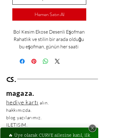
Hemen Satın Al
Bol Kesim Ekose Desenli Eşofman 
Rahatlık ve stilin bir arada olduğu 
bu eşofman, günün her saati 
giyebileceğiniz bir parça haline 
gelecek. Likralı yumuşak bir 
kumaşa sahip olan ürün, sıcak 
havalarda serin, soğuk havalarda 
CS.
sizi sıcak tutacak. Esnek yapısı 
sayesinde hareket kabiliyetinizi 
magaza.
kısıtlamayacak ve tüm gün 
hediye kartı
alın.
boyunca konforlu bir kullanım 
hakkımızda.
sunacak. 2 renk seçeneği ile 
blog yazılarımız.
zevkinizi yakalayacağını 
ILETISIM.
düşündüğümüz bu eşofman, spor 
ILETISIM BILGILERIMIZ:
yaparken veya günlük hayatta 