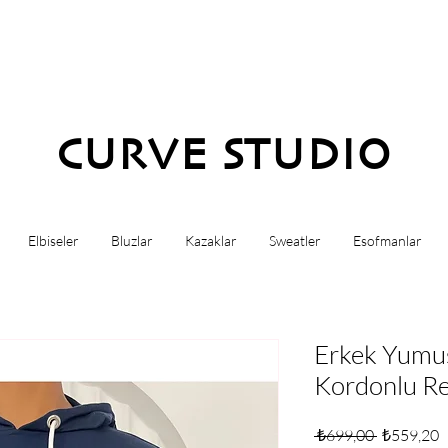
CURVE STUDIO
Elbiseler
Bluzlar
Kazaklar
Sweatler
Esofmanlar
Erkek Yumu
Kordonlu Re
Normal
İ
 ₺699,00 
₺559,20