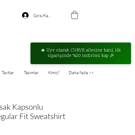
Giris/Kayıt
Taytlar
Takımlar
Kimiz?
Daha fazla >>
sak Kapsonlu
gular Fit Sweatshirt
ndirimli