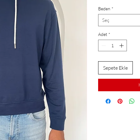
Fiyat
F
Beden
*
Seç
Adet
*
Sepete Ekle