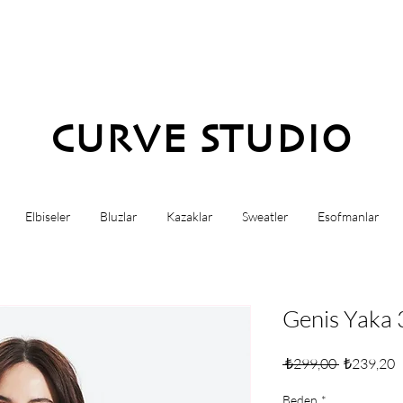
CURVE STUDIO
Elbiseler
Bluzlar
Kazaklar
Sweatler
Esofmanlar
Genis Yaka 
Normal
İ
 ₺299,00 
₺239,20
Fiyat
F
Beden
*