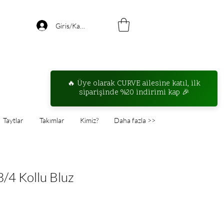
Giris/Kayıt
Taytlar
Takımlar
Kimiz?
Daha fazla >>
3/4 Kollu Bluz
ndirimli
iyat