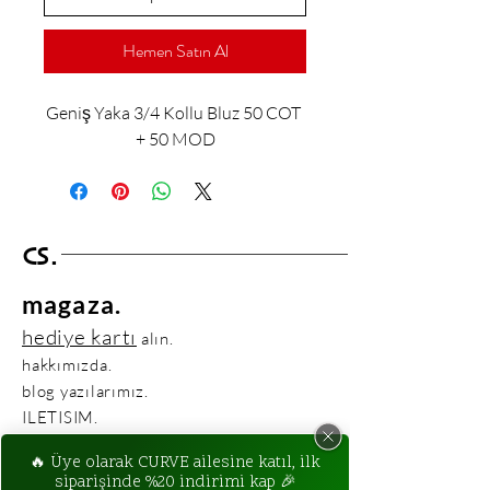
Hemen Satın Al
Geniş Yaka 3/4 Kollu Bluz 50 COT 
+ 50 MOD
CS.
magaza.
hediye kartı
alın.
hakkımızda.
blog yazılarımız.
ILETISIM.
ILETISIM BILGILERIMIZ:
crvstdio@gmail.com