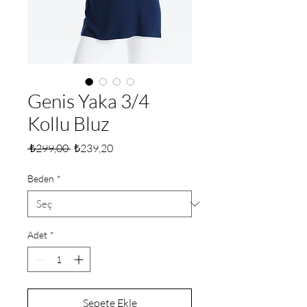
Genis Yaka 3/4
Kollu Bluz
Normal
İndirimli
 ₺299,00 
₺239,20
Fiyat
Fiyat
Beden
*
Adet
*
Sepete Ekle