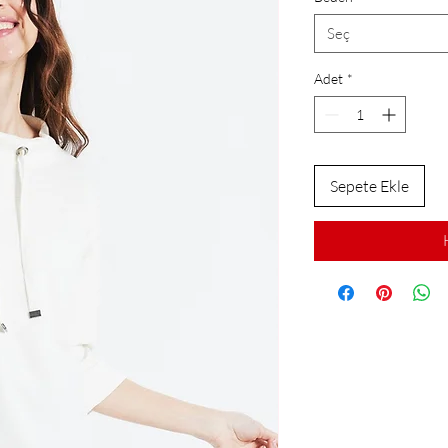
Seç
Adet
*
Sepete Ekle