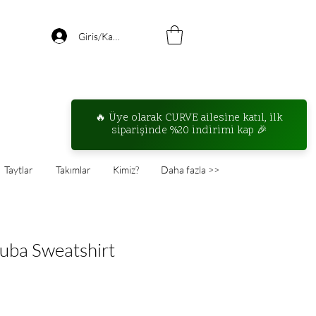
Giris/Kayıt
Taytlar
Takımlar
Kimiz?
Daha fazla >>
cuba Sweatshirt
ndirimli
iyat