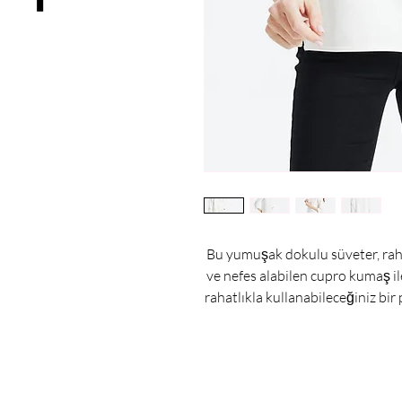
Bu yumuşak dokulu süveter, rahat 
ve nefes alabilen cupro kumaş ile
rahatlıkla kullanabileceğiniz bir 
sayesinde hem spor hem de şık b
kumaşın özel bir yapısı vard
sayesinde cilt dostu bir malzeme o
yüksek nem emicilik özelliği v