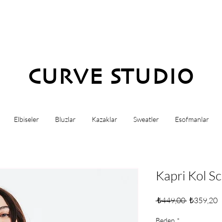
CURVE STUDIO
Elbiseler
Bluzlar
Kazaklar
Sweatler
Esofmanlar
Kapri Kol S
Normal
İ
 ₺449,00 
₺359,20
Fiyat
F
Beden
*