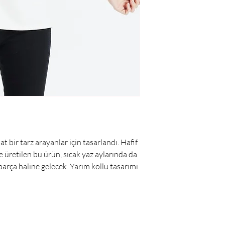
bir tarz arayanlar için tasarlandı. Hafif 
 üretilen bu ürün, sıcak yaz aylarında da 
parça haline gelecek. Yarım kollu tasarımı 
ir görünüm elde edebileceksiniz. Cupro 
ır ve pamuğa benzeyen yumuşak dokusu 
larak kabul edilir. Süveterin hafif yapısı, 
e nefes alabilen yapısı sayesinde, her 